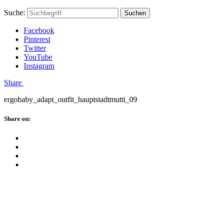
Skip
Hauptstadtmutti
Schließen
Search
Schließen
Suche:
Suchen
to
Form
content
Facebook
Pinterest
Twitter
YouTube
Instagram
Menü
Share
ergobaby_adapt_outfit_hauptstadtmutti_09
Schließen
Share on:
Facebook
Twitter
Pinterest
Google
Plus