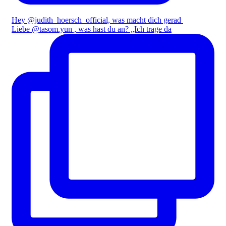
Hey @judith_hoersch_official, was macht dich gerad
Liebe @tasom.yun , was hast du an? „Ich trage da