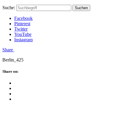
Skip
Hauptstadtmutti
Schließen
Search
Schließen
Suche:
Suchen
to
Form
content
Facebook
Pinterest
Twitter
YouTube
Instagram
Menü
Share
Berlin_425
Schließen
Share on:
Facebook
Twitter
Pinterest
Google
Plus