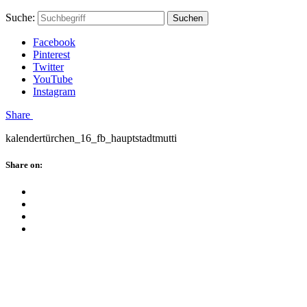
Skip
Hauptstadtmutti
Schließen
Search
Schließen
Suche:
Suchen
to
Form
content
Facebook
Pinterest
Twitter
YouTube
Instagram
Menü
Share
kalendertürchen_16_fb_hauptstadtmutti
Schließen
Share on:
Facebook
Twitter
Pinterest
Google
Plus