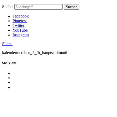
Skip
Hauptstadtmutti
Schließen
Search
Schließen
Suche:
Suchen
to
Form
content
Facebook
Pinterest
Twitter
YouTube
Instagram
Menü
Share
kalendertuerchen_5_fb_hauptstadtmutti
Schließen
Share on:
Facebook
Twitter
Pinterest
Google
Plus