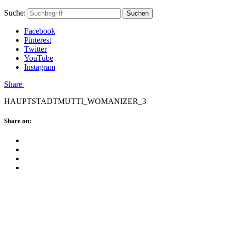
Skip
Hauptstadtmutti
Schließen
Search
Schließen
Suche:
Suchen
to
Form
content
Facebook
Pinterest
Twitter
YouTube
Instagram
Menü
Share
HAUPTSTADTMUTTI_WOMANIZER_3
Schließen
Share on:
Facebook
Twitter
Pinterest
Google
Plus