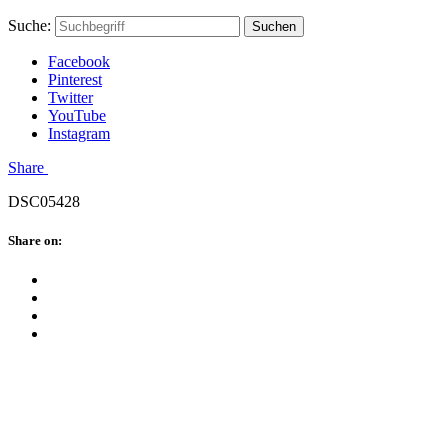
Skip
Hauptstadtmutti
Schließen
Search
Schließen
Suche:
Suchen
to
Form
content
Facebook
Pinterest
Twitter
YouTube
Instagram
Menü
Share
DSC05428
Schließen
Share on:
Facebook
Twitter
Pinterest
Google
Plus