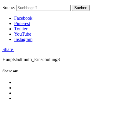
Skip
Hauptstadtmutti
Schließen
Search
Schließen
Suche:
Suchen
to
Form
content
Facebook
Pinterest
Twitter
YouTube
Instagram
Menü
Share
Hauptstadtmutti_Einschulung3
Schließen
Share on:
Facebook
Twitter
Pinterest
Google
Plus