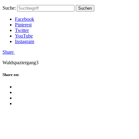
Skip
Hauptstadtmutti
Schließen
Search
Schließen
Suche:
Suchen
to
Form
content
Facebook
Pinterest
Twitter
YouTube
Instagram
Menü
Share
Waldspaziergang3
Schließen
Share on:
Facebook
Twitter
Pinterest
Google
Plus