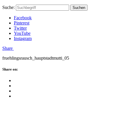
Skip
Hauptstadtmutti
Schließen
Search
Schließen
Suche:
Suchen
to
Form
content
Facebook
Pinterest
Twitter
YouTube
Instagram
Menü
Share
fruehlingsrausch_hauptstadtmutti_05
Schließen
Share on:
Facebook
Twitter
Pinterest
Google
Plus