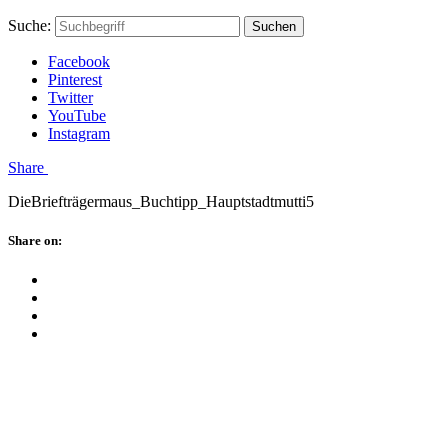
Skip
Hauptstadtmutti
Schließen
Search
Schließen
Suche:
Suchen
to
Form
content
Facebook
Pinterest
Twitter
YouTube
Instagram
Menü
Share
DieBriefträgermaus_Buchtipp_Hauptstadtmutti5
Schließen
Share on:
Facebook
Twitter
Pinterest
Google
Plus