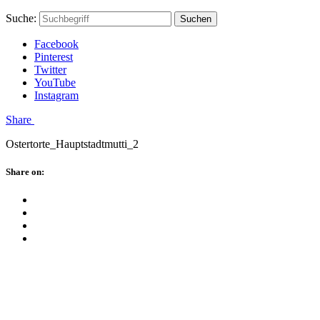
Skip
Hauptstadtmutti
Schließen
Search
Schließen
Suche:
Suchen
to
Form
content
Facebook
Pinterest
Twitter
YouTube
Instagram
Menü
Share
Ostertorte_Hauptstadtmutti_2
Schließen
Share on:
Facebook
Twitter
Pinterest
Google
Plus