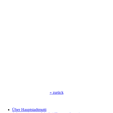
«
zurück
Über Hauptstadtmutti