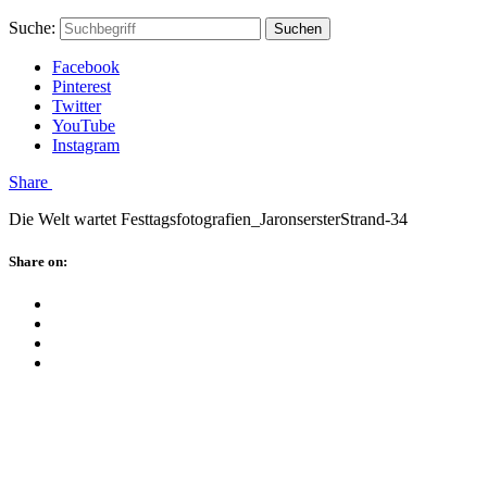
Skip
Hauptstadtmutti
Schließen
Search
Schließen
Suche:
Suchen
to
Form
content
Facebook
Pinterest
Twitter
YouTube
Instagram
Menü
Share
Die Welt wartet Festtagsfotografien_JaronsersterStrand-34
Schließen
Share on:
Facebook
Twitter
Pinterest
Google
Plus