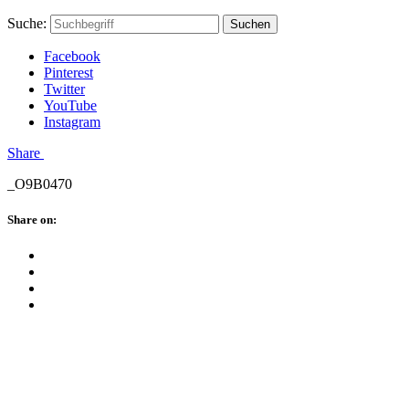
Skip
Hauptstadtmutti
Schließen
Search
Schließen
Suche:
Suchen
to
Form
content
Facebook
Pinterest
Twitter
YouTube
Instagram
Menü
Share
_O9B0470
Schließen
Share on:
Facebook
Twitter
Pinterest
Google
Plus