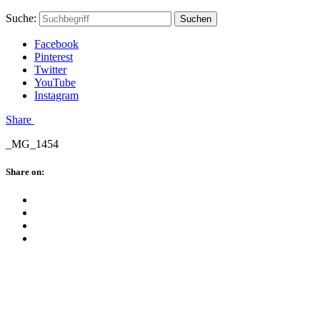
Skip
Hauptstadtmutti
Schließen
Search
Schließen
Suche:
Suchen
to
Form
content
Facebook
Pinterest
Twitter
YouTube
Instagram
Menü
Share
_MG_1454
Schließen
Share on:
Facebook
Twitter
Pinterest
Google
Plus