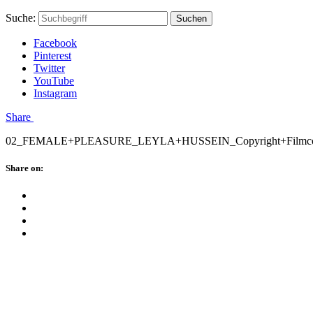
Skip
Hauptstadtmutti
Schließen
Search
Schließen
Suche:
Suchen
to
Form
content
Facebook
Pinterest
Twitter
YouTube
Instagram
Menü
Share
02_FEMALE+PLEASURE_LEYLA+HUSSEIN_Copyright+Filmco
Schließen
Share on:
Facebook
Twitter
Pinterest
Google
Plus