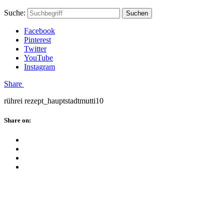
Skip
Hauptstadtmutti
Schließen
Search
Schließen
Suche:
Suchen
to
Form
content
Facebook
Pinterest
Twitter
YouTube
Instagram
Menü
Share
rührei rezept_hauptstadtmutti10
Schließen
Share on:
Facebook
Twitter
Pinterest
Google
Plus