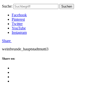
Skip
Hauptstadtmutti
Schließen
Search
Schließen
Suche:
Suchen
to
Form
content
Facebook
Pinterest
Twitter
YouTube
Instagram
Menü
Share
weinfreunde_hauptstadtmutti3
Schließen
Share on:
Facebook
Twitter
Pinterest
Google
Plus