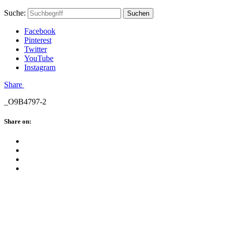
Skip
Hauptstadtmutti
Schließen
Search
Schließen
Suche:
Suchen
to
Form
content
Facebook
Pinterest
Twitter
YouTube
Instagram
Menü
Share
_O9B4797-2
Schließen
Share on:
Facebook
Twitter
Pinterest
Google
Plus