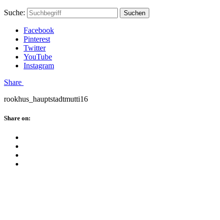
Skip
Hauptstadtmutti
Schließen
Search
Schließen
Suche:
Suchen
to
Form
content
Facebook
Pinterest
Twitter
YouTube
Instagram
Menü
Share
rookhus_hauptstadtmutti16
Schließen
Share on:
Facebook
Twitter
Pinterest
Google
Plus