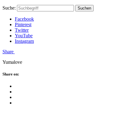
Skip
Hauptstadtmutti
Schließen
Search
Schließen
Suche:
Suchen
to
Form
content
Facebook
Pinterest
Twitter
YouTube
Instagram
Menü
Share
Yumalove
Schließen
Share on:
Facebook
Twitter
Pinterest
Google
Plus