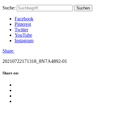
Skip
Hauptstadtmutti
Schließen
Search
Schließen
Suche:
Suchen
to
Form
content
Facebook
Pinterest
Twitter
YouTube
Instagram
Menü
Share
20210722171318_8N7A4892-01
Schließen
Share on:
Facebook
Twitter
Pinterest
Google
Plus