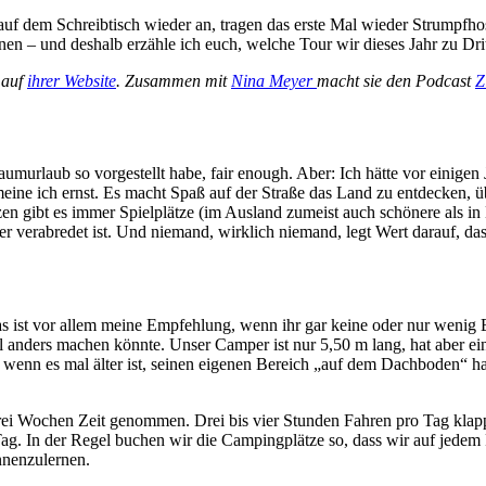
 auf dem Schreibtisch wieder an, tragen das erste Mal wieder Strumpf
anen – und deshalb erzähle ich euch, welche Tour wir dieses Jahr zu 
 auf
ihrer Website
.
Zusammen mit
Nina Meyer
macht sie den Podcast
Z
raumurlaub so vorgestellt habe, fair enough. Aber: Ich hätte vor einige
eine ich ernst. Es macht Spaß auf der Straße das Land zu entdecken, ü
 gibt es immer Spielplätze (im Ausland zumeist auch schönere als in D
erabredet ist. Und niemand, wirklich niemand, legt Wert darauf, dass i
s ist vor allem meine Empfehlung, wenn ihr gar keine oder nur wenig 
anders machen könnte. Unser Camper ist nur 5,50 m lang, hat aber ein
enn es mal älter ist, seinen eigenen Bereich „auf dem Dachboden“ hat
rei Wochen Zeit genommen. Drei bis vier Stunden Fahren pro Tag klap
g. In der Regel buchen wir die Campingplätze so, dass wir auf jedem P
nenzulernen.