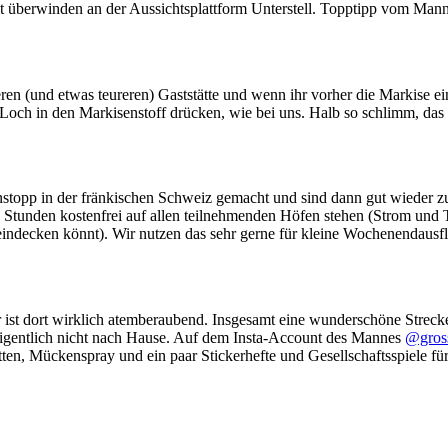
t überwinden an der Aussichtsplattform Unterstell. Topptipp vom Man
ren (und etwas teureren) Gaststätte und wenn ihr vorher die Markise e
Loch in den Markisenstoff drücken, wie bei uns. Halb so schlimm, das
topp in der fränkischen Schweiz gemacht und sind dann gut wieder 
 Stunden kostenfrei auf allen teilnehmenden Höfen stehen (Strom und To
n eindecken könnt). Wir nutzen das sehr gerne für kleine Wochenendaus
r ist dort wirklich atemberaubend. Insgesamt eine wunderschöne Strec
 eigentlich nicht nach Hause. Auf dem Insta-Account des Mannes
@gross
tten, Mückenspray und ein paar Stickerhefte und Gesellschaftsspiele für