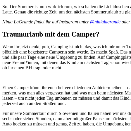
So. Der Sommer ist nun wirklich rum, wir schalten die Lichtduschen
Latte. Genau die richtige Zeit, um den nächsten Sommerurlaub zu pl
Ninia LaGrande findet ihr auf Instagram unter
@ninialagrande
oder
Traumurlaub mit dem Camper?
Wenn ihr jetzt denkt, puh, Camping ist nicht das, was ich mir unter T
plötzlich eine begeisterte Camperin sein werde. Es macht Spaß. Das m
und alle paar Tage eine neue Umgebung zu finden. Auf Campingplätzen
neue Freund*innen, mit denen das Kind am nächsten Tag schon wieder v
ob ihr einen BH tragt oder nicht.
Einen Camper könnt ihr euch bei verschiedenen Anbietern leihen – da
merken, was man alles vergessen hat und was man beim nächsten Mal 
lassen – um nicht jeden Tag umbauen zu müssen und damit das Kind, w
jederzeit auch an den Straßenrand.
Für unsere Sommertour durch Slowenien und Italien haben wir uns d
sechs oder sieben Stunden, dann aber mit großer Pause am nächsten Ta
Auto hocken zu müssen und genug Zeit zu haben, die Umgebung ken