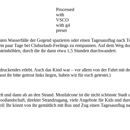
Processed
with
VSCO
with g4
preset
ten Wasserfälle der Gegend spazieren oder einen Tagesausflug nach 
m ein paar Tage bei Cluburlaub-Feelings zu entspannen. Auf dem Weg dor
fsteinhöhlen, durch die ihr dann etwa 1,5 Stunden durchwandert.
ruckendes erlebt. Auch das Kind war – vor allem von der Fahrt mit der
ihr bitte getrost links liegen, haben wir für euch getestet.)
t und dann ab an den Strand. Monfalcone ist die nicht schönste Stadt
oollandschaft, direkter Strandzugang, viele Angebote für Kids und dur
il: Ihr könnt von ihr gemütlich mit Bus und Zug einen Tagesausflug n