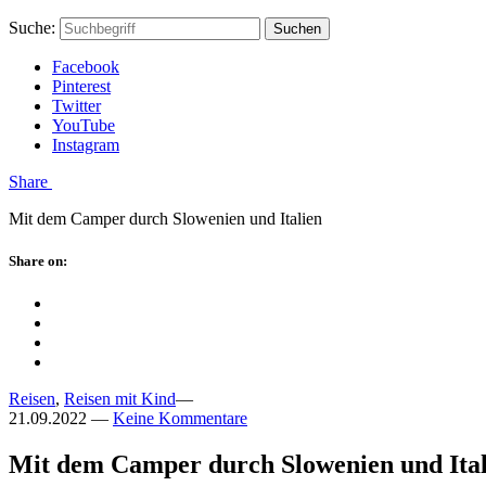
Skip
Hauptstadtmutti
Schließen
Search
Schließen
Suche:
Suchen
to
Form
content
Facebook
Pinterest
Twitter
YouTube
Instagram
Menü
Share
Mit dem Camper durch Slowenien und Italien
Schließen
Share on:
Facebook
Twitter
Pinterest
Google
Plus
Reisen
,
Reisen mit Kind
—
21.09.2022
—
Keine Kommentare
Mit dem Camper durch Slowenien und Ital