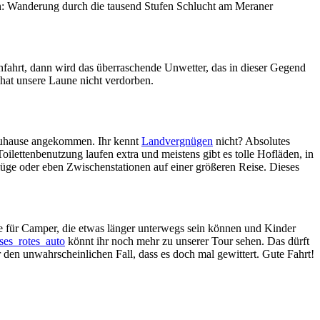
n: Wanderung durch die tausend Stufen Schlucht am Meraner
infahrt, dann wird das überraschende Unwetter, das in dieser Gegend
 hat unsere Laune nicht verdorben.
zuhause angekommen. Ihr kennt
Landvergnügen
nicht? Absolutes
ilettenbenutzung laufen extra und meistens gibt es tolle Hofläden, in
flüge oder eben Zwischenstationen auf einer größeren Reise. Dieses
ke für Camper, die etwas länger unterwegs sein können und Kinder
es_rotes_auto
könnt ihr noch mehr zu unserer Tour sehen. Das dürft
 den unwahrscheinlichen Fall, dass es doch mal gewittert. Gute Fahrt!