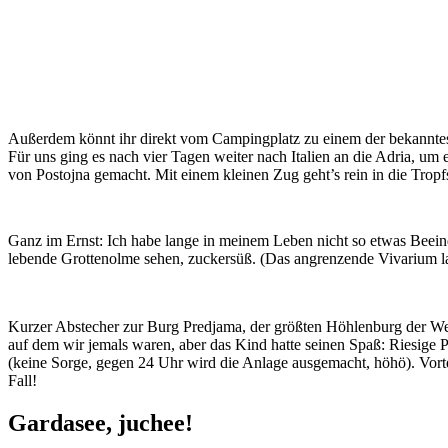
Außerdem könnt ihr direkt vom Campingplatz zu einem der bekanntes
Für uns ging es nach vier Tagen weiter nach Italien an die Adria, u
von Postojna gemacht. Mit einem kleinen Zug geht’s rein in die Trop
Ganz im Ernst: Ich habe lange in meinem Leben nicht so etwas Beeind
lebende Grottenolme sehen, zuckersüß. (Das angrenzende Vivarium lasst 
Kurzer Abstecher zur Burg Predjama, der größten Höhlenburg der Wel
auf dem wir jemals waren, aber das Kind hatte seinen Spaß: Riesige P
(keine Sorge, gegen 24 Uhr wird die Anlage ausgemacht, höhö). Vorte
Fall!
Gardasee, juchee!