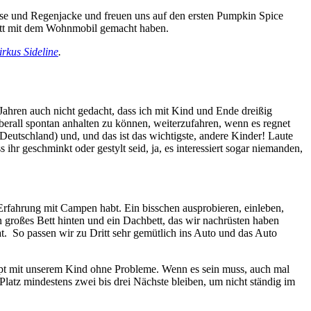
hose und Regenjacke und freuen uns auf den ersten Pumpkin Spice
Dritt mit dem Wohnmobil gemacht haben.
irkus Sideline
.
n Jahren auch nicht gedacht, dass ich mit Kind und Ende dreißig
berall spontan anhalten zu können, weiterzufahren, wenn es regnet
eutschland) und, und das ist das wichtigste, andere Kinder! Laute
hr geschminkt oder gestylt seid, ja, es interessiert sogar niemanden,
Erfahrung mit Campen habt. Ein bisschen ausprobieren, einleben,
 großes Bett hinten und ein Dachbett, das wir nachrüsten haben
. So passen wir zu Dritt sehr gemütlich ins Auto und das Auto
pt mit unserem Kind ohne Probleme. Wenn es sein muss, auch mal
latz mindestens zwei bis drei Nächste bleiben, um nicht ständig im