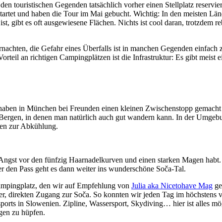
den touristischen Gegenden tatsächlich vorher einen Stellplatz reservie
tartet und haben die Tour im Mai gebucht. Wichtig: In den meisten Län
 ist, gibt es oft ausgewiesene Flächen. Nichts ist cool daran, trotzdem 
nachten, die Gefahr eines Überfalls ist in manchen Gegenden einfach 
il an richtigen Campingplätzen ist die Infrastruktur: Es gibt meist ei
 haben in München bei Freunden einen kleinen Zwischenstopp gemacht 
en Bergen, in denen man natürlich auch gut wandern kann. In der Umgeb
seen zur Abkühlung.
Angst vor den fünfzig Haarnadelkurven und einen starken Magen habt. 
er den Pass geht es dann weiter ins wunderschöne Soča-Tal.
campingplatz, den wir auf Empfehlung von
Julia aka Nicetohave Mag
geb
r, direkten Zugang zur Soča. So konnten wir jeden Tag im höchstens v
sports in Slowenien. Zipline, Wassersport, Skydiving… hier ist alles m
gen zu hüpfen.