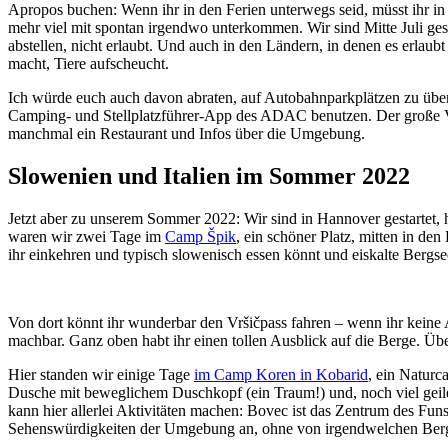
Apropos buchen: Wenn ihr in den Ferien unterwegs seid, müsst ihr in 
mehr viel mit spontan irgendwo unterkommen. Wir sind Mitte Juli ges
abstellen, nicht erlaubt. Und auch in den Ländern, in denen es erlaubt
macht, Tiere aufscheucht.
Ich würde euch auch davon abraten, auf Autobahnparkplätzen zu über
Camping- und Stellplatzführer-App des ADAC benutzen. Der große Vorte
manchmal ein Restaurant und Infos über die Umgebung.
Slowenien und Italien im Sommer 2022
Jetzt aber zu unserem Sommer 2022: Wir sind in Hannover gestartet,
waren wir zwei Tage im
Camp Špik
, ein schöner Platz, mitten in d
ihr einkehren und typisch slowenisch essen könnt und eiskalte Berg
Von dort könnt ihr wunderbar den Vršičpass fahren – wenn ihr keine 
machbar. Ganz oben habt ihr einen tollen Ausblick auf die Berge. Üb
Hier standen wir einige Tage
im Camp Koren in Kobarid
, ein Natur
Dusche mit beweglichem Duschkopf (ein Traum!) und, noch viel geile
kann hier allerlei Aktivitäten machen: Bovec ist das Zentrum des Fun
Sehenswürdigkeiten der Umgebung an, ohne von irgendwelchen Ber