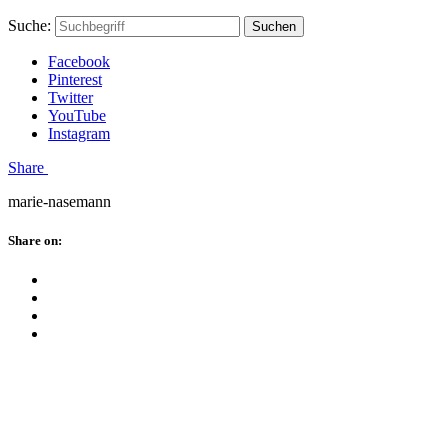
Skip
Hauptstadtmutti
Schließen
Search
Schließen
Suche:
Suchen
to
Form
content
Facebook
Pinterest
Twitter
YouTube
Instagram
Menü
Share
marie-nasemann
Schließen
Share on:
Facebook
Twitter
Pinterest
Google
Plus