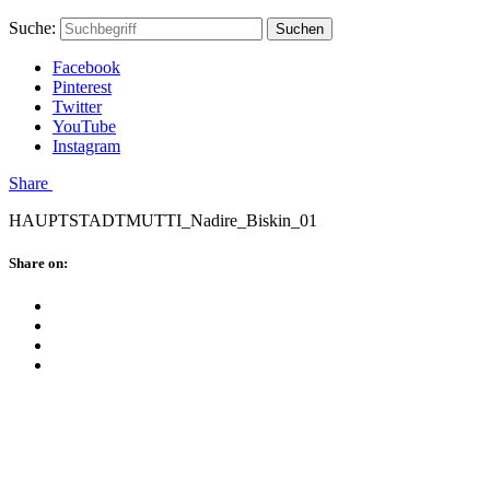
Skip
Hauptstadtmutti
Schließen
Search
Schließen
Suche:
Suchen
to
Form
content
Facebook
Pinterest
Twitter
YouTube
Instagram
Menü
Share
HAUPTSTADTMUTTI_Nadire_Biskin_01
Schließen
Share on:
Facebook
Twitter
Pinterest
Google
Plus