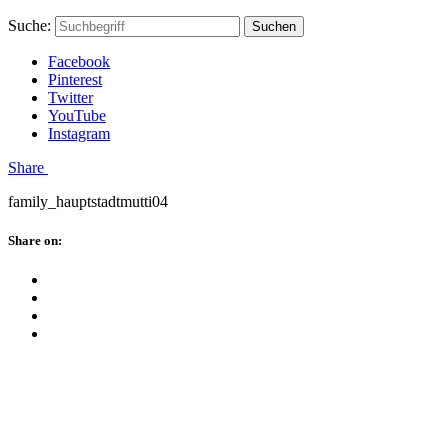
Skip
Hauptstadtmutti
Schließen
Search
Schließen
Suche:
Suchen
to
Form
content
Facebook
Pinterest
Twitter
YouTube
Instagram
Menü
Share
family_hauptstadtmutti04
Schließen
Share on:
Facebook
Twitter
Pinterest
Google
Plus