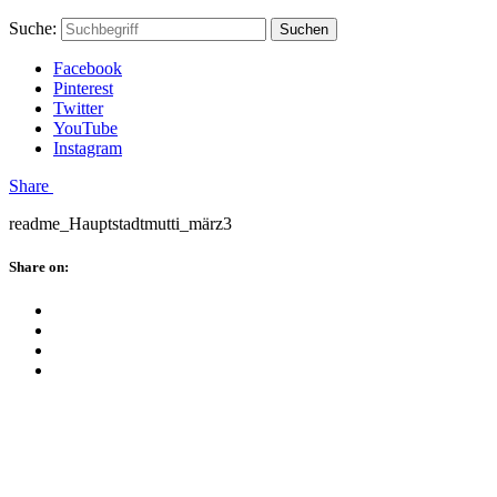
Skip
Hauptstadtmutti
Schließen
Search
Schließen
Suche:
Suchen
to
Form
content
Facebook
Pinterest
Twitter
YouTube
Instagram
Menü
Share
readme_Hauptstadtmutti_märz3
Schließen
Share on:
Facebook
Twitter
Pinterest
Google
Plus