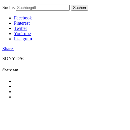
Skip
Hauptstadtmutti
Schließen
Search
Schließen
Suche:
Suchen
to
Form
content
Facebook
Pinterest
Twitter
YouTube
Instagram
Menü
Share
SONY DSC
Schließen
Share on:
Facebook
Twitter
Pinterest
Google
Plus