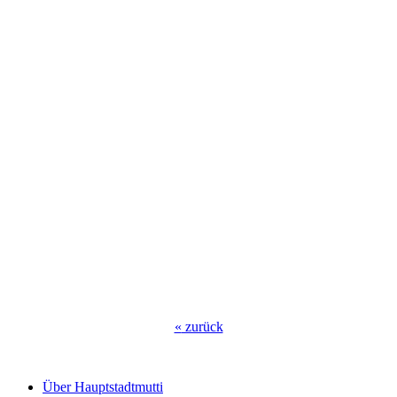
«
zurück
Über Hauptstadtmutti