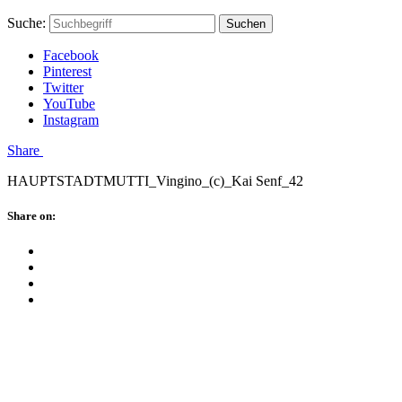
Skip
Hauptstadtmutti
Schließen
Search
Schließen
Suche:
Suchen
to
Form
content
Facebook
Pinterest
Twitter
YouTube
Instagram
Menü
Share
HAUPTSTADTMUTTI_Vingino_(c)_Kai Senf_42
Schließen
Share on:
Facebook
Twitter
Pinterest
Google
Plus