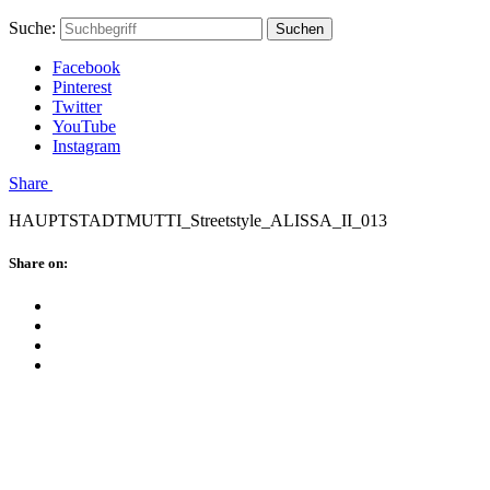
Skip
Hauptstadtmutti
Schließen
Search
Schließen
Suche:
Suchen
to
Form
content
Facebook
Pinterest
Twitter
YouTube
Instagram
Menü
Share
HAUPTSTADTMUTTI_Streetstyle_ALISSA_II_013
Schließen
Share on:
Facebook
Twitter
Pinterest
Google
Plus