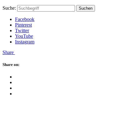
Skip
Hauptstadtmutti
Schließen
Search
Schließen
Suche:
Suchen
to
Form
content
Facebook
Pinterest
Twitter
YouTube
Instagram
Menü
Share
Schließen
Share on:
Facebook
Twitter
Pinterest
Google
Plus