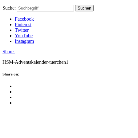
Skip
Hauptstadtmutti
Schließen
Search
Schließen
Suche:
Suchen
to
Form
content
Facebook
Pinterest
Twitter
YouTube
Instagram
Menü
Share
HSM-Adventskalender-tuerchen1
Schließen
Share on:
Facebook
Twitter
Pinterest
Google
Plus