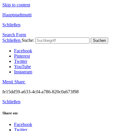
Skip to content
Hauptstadtmutti
Schließen
Search Form
Schließen
Suche:
Suchen
Facebook
Pinterest
Twitter
YouTube
Instagram
Menü
Share
fe15dd59-a633-4cf4-a786-820c0a673f98
Schließen
Share on:
Facebook
Twitter