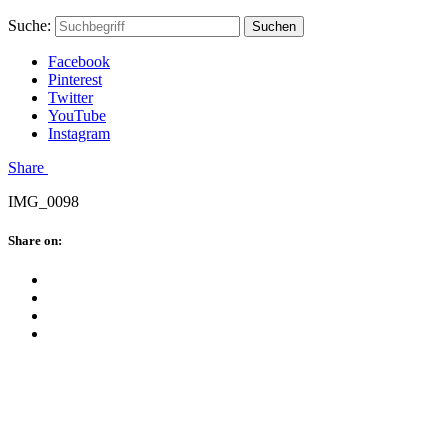
Skip
Hauptstadtmutti
Schließen
Search
Schließen
Suche:
Suchen
to
Form
content
Facebook
Pinterest
Twitter
YouTube
Instagram
Menü
Share
IMG_0098
Schließen
Share on:
Facebook
Twitter
Pinterest
Google
Plus