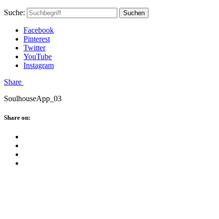
Skip
Hauptstadtmutti
Schließen
Search
Schließen
Suche:
Suchen
to
Form
content
Facebook
Pinterest
Twitter
YouTube
Instagram
Menü
Share
SoulhouseApp_03
Schließen
Share on:
Facebook
Twitter
Pinterest
Google
Plus