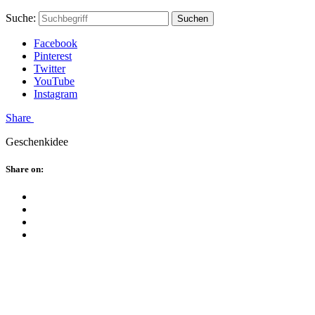
Skip
Hauptstadtmutti
Schließen
Search
Schließen
Suche:
Suchen
to
Form
content
Facebook
Pinterest
Twitter
YouTube
Instagram
Menü
Share
Geschenkidee
Schließen
Share on:
Facebook
Twitter
Pinterest
Google
Plus