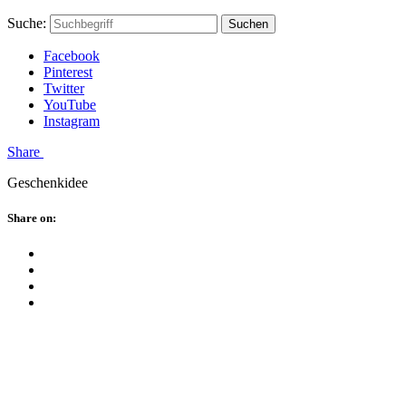
Skip
Hauptstadtmutti
Schließen
Search
Schließen
Suche:
Suchen
to
Form
content
Facebook
Pinterest
Twitter
YouTube
Instagram
Menü
Share
Geschenkidee
Schließen
Share on:
Facebook
Twitter
Pinterest
Google
Plus