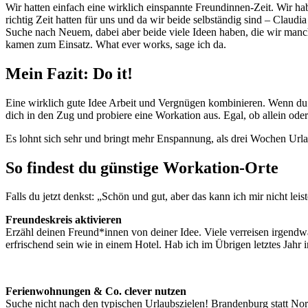
Wir hatten einfach eine wirklich einspannte Freundinnen-Zeit. Wir h
richtig Zeit hatten für uns und da wir beide selbständig sind – Claud
Suche nach Neuem, dabei aber beide viele Ideen haben, die wir manch
kamen zum Einsatz. What ever works, sage ich da.
Mein Fazit: Do it!
Eine wirklich gute Idee Arbeit und Vergnügen kombinieren. Wenn du da
dich in den Zug und probiere eine Workation aus. Egal, ob allein oder a
Es lohnt sich sehr und bringt mehr Enspannung, als drei Wochen Urla
So findest du günstige Workation-Orte
Falls du jetzt denkst: „Schön und gut, aber das kann ich mir nicht lei
Freundeskreis aktivieren
Erzähl deinen Freund*innen von deiner Idee. Viele verreisen irgend
erfrischend sein wie in einem Hotel. Hab ich im Übrigen letztes Jahr 
Ferienwohnungen & Co. clever nutzen
Suche nicht nach den typischen Urlaubszielen! Brandenburg statt Nor