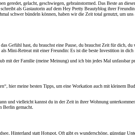
aben geredet, gelacht, geschwiegen, gebrainstormed. Das Beste an dies
ia schreibt als Gastautorin auf dem Hey Pretty Beautyblog ihrer Freundi
mal schwer bündeln können, haben wir die Zeit total genutzt, um uns a
s Gefühl hast, du brauchst eine Pause, du brauchst Zeit für dich, du wi
ls Mini-Retreat mit einer Freundin: Es ist die beste Investition in dich 
ub mit der Familie (meine Meinung) und ich bin jedes Mal unfassbar pr
sten“, hier meine besten Tipps, um eine Workation auch mit kleinem Budg
wann und vielleicht kannst du in der Zeit in ihrer Wohnung unterkom
in Berlin gemacht.
dsee, Hinterland statt Hotspot. Oft gibt es wunderschöne, günstige U