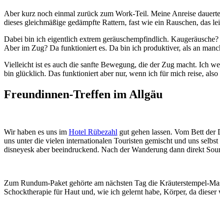
Aber kurz noch einmal zurück zum Work-Teil. Meine Anreise dauerte gu
dieses gleichmäßige gedämpfte Rattern, fast wie ein Rauschen, das l
Dabei bin ich eigentlich extrem geräuschempfindlich. Kaugeräusche
Aber im Zug? Da funktioniert es. Da bin ich produktiver, als an man
Vielleicht ist es auch die sanfte Bewegung, die der Zug macht. Ich w
bin glücklich. Das funktioniert aber nur, wenn ich für mich reise, al
Freundinnen-Treffen im Allgäu
Wir haben es uns im
Hotel Rübezahl
gut gehen lassen. Vom Bett der 
uns unter die vielen internationalen Touristen gemischt und uns selb
disneyesk aber beeindruckend. Nach der Wanderung dann direkt Soun
Zum Rundum-Paket gehörte am nächsten Tag die Kräuterstempel-Mass
Schocktherapie für Haut und, wie ich gelernt habe, Körper, da diese