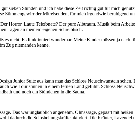
t sieben Stunden und ich habe diese Zeit richtig gut für mich genutzt
eise Stimmengewirr der Mitreisenden, für mich irgendwie beruhigend un
? Der Horror. Laute Telefonate? Der pure Albtraum. Musik beim Arbeit
chen Tagen an meinem eigenen Schreibtisch.
eiß es nicht. Es funktioniert wunderbar. Meine Kinder müssen ja nach 
so im Zug niemanden kenne.
Design Junior Suite aus kann man das Schloss Neuschwanstein sehen. Da
st auch wie Touristinnen in einem fernen Land gefühlt. Schloss Neuschw
dbath und noch ein Stündchen in die Sauna.
age. Das war unglaublich angenehm. Ölmassage, gepaart mit heißen S
r wohl dadurch die Selbsheilungskräfte aktiviert. Die Kräuter, Lavende