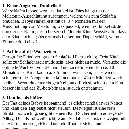
1. Keine Angst vor Dunkelheit
Wir schlafen besser, wenn es dunkel ist. Dies hängt mit der
Melatonin‐Ausschüttung zusammen, welche wir zum Schlafen
brauchen. Babys starten erst mit ca. 3‐4 Monaten mit der
Ausschüttung von Melatonin, was passiert, wenn es dunkel ist. Je
dunkler der Raum, desto besser schläft dein Kind. Wusstest du, dass
dein Kind auch tagsüber oftmals besser und länger schläft, wenn das
Zimmer dunkel ist?
2. Achte auf die Wachzeiten
Der größte Feind von gutem Schlaf ist Übermüdung. Dein Kind
sollte zur Schlafenszeit müde sein, aber nicht zu müde. Versuche die
optimale Wachzeit von deinem Kind zu definieren. Ein ca. 10
Monate altes Kind kann ca. 3 Stunden wach sein, bis es wieder
schlafen sollte. Neugeborene können nur ca. 45‐60 Minuten wach
bleiben. Wenn du den richtigen Zeitpunkt findest, schläft dein Kind
besser ein und das Zu‐bett‐bringen ist auch entspannter.
3. Routine als Stütze
Der Tag deines Babys ist spannend, es erlebt ständig etwas Neues
und kann den Tag selbst nicht steuern. Deswegen ist eine feste
Struktur so wichtig, sie gibt deinem Kind Sicherheit im aufregenden
Alltag. Dein Kind weiß nicht, wann Schlafenszeit ist, deswegen hilft
eine feste, immer gleich ablaufende Routine sich darauf
vorzubereiten.