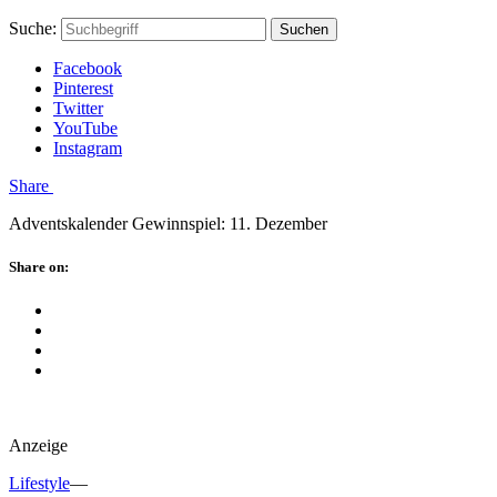
Skip
Hauptstadtmutti
Schließen
Search
Schließen
Suche:
Suchen
to
Form
content
Facebook
Pinterest
Twitter
YouTube
Instagram
Menü
Share
Adventskalender Gewinnspiel: 11. Dezember
Schließen
Share on:
Facebook
Twitter
Pinterest
Google
Plus
Anzeige
Lifestyle
—