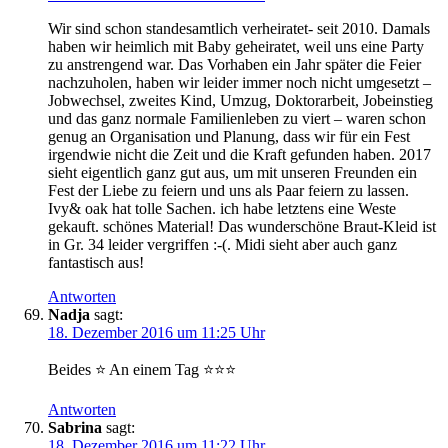
Wir sind schon standesamtlich verheiratet- seit 2010. Damals
haben wir heimlich mit Baby geheiratet, weil uns eine Party
zu anstrengend war. Das Vorhaben ein Jahr später die Feier
nachzuholen, haben wir leider immer noch nicht umgesetzt –
Jobwechsel, zweites Kind, Umzug, Doktorarbeit, Jobeinstieg
und das ganz normale Familienleben zu viert – waren schon
genug an Organisation und Planung, dass wir für ein Fest
irgendwie nicht die Zeit und die Kraft gefunden haben. 2017
sieht eigentlich ganz gut aus, um mit unseren Freunden ein
Fest der Liebe zu feiern und uns als Paar feiern zu lassen.
Ivy& oak hat tolle Sachen. ich habe letztens eine Weste
gekauft. schönes Material! Das wunderschöne Braut-Kleid ist
in Gr. 34 leider vergriffen :-(. Midi sieht aber auch ganz
fantastisch aus!
Antworten
Nadja
sagt:
18. Dezember 2016 um 11:25 Uhr
Beides ⭐️ An einem Tag ⭐️⭐️⭐️
Antworten
Sabrina
sagt:
18. Dezember 2016 um 11:22 Uhr