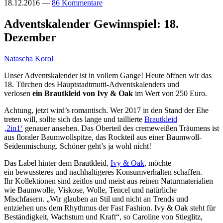
18.12.2016
—
86 Kommentare
Adventskalender Gewinnspiel: 18.
Dezember
Natascha Korol
Unser Adventskalender ist in vollem Gange! Heute öffnen wir das
18. Türchen des Hauptstadtmutti-Adventskalenders und
verlosen
ein Brautkleid von Ivy & Oak
im Wert von 250 Euro.
Achtung, jetzt wird’s romantisch. Wer 2017 in den Stand der Ehe
treten will, sollte sich das lange und taillierte
Brautkleid
‚2in1‘
genauer ansehen. Das Oberteil des cremeweißen Träumens ist
aus floraler Baumwollspitze, das Rockteil aus einer Baumwoll-
Seidenmischung. Schöner geht’s ja wohl nicht!
Das Label hinter dem Brautkleid,
Ivy & Oak
, möchte
ein bewussteres und nachhaltigeres Konsumverhalten schaffen.
Ihr Kollektionen sind zeitlos und meist aus reinen Naturmaterialien
wie Baumwolle, Viskose, Wolle, Tencel und natürliche
Mischfasern. „Wir glauben an Stil und nicht an Trends und
entziehen uns dem Rhythmus der Fast Fashion. Ivy & Oak steht für
Beständigkeit, Wachstum und Kraft“, so Caroline von Stieglitz,