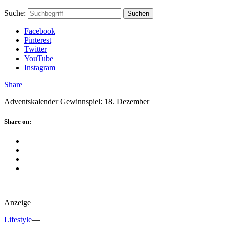
Skip
Hauptstadtmutti
Schließen
Search
Schließen
Suche:
Suchen
to
Form
content
Facebook
Pinterest
Twitter
YouTube
Instagram
Menü
Share
Adventskalender Gewinnspiel: 18. Dezember
Schließen
Share on:
Facebook
Twitter
Pinterest
Google
Plus
Anzeige
Lifestyle
—