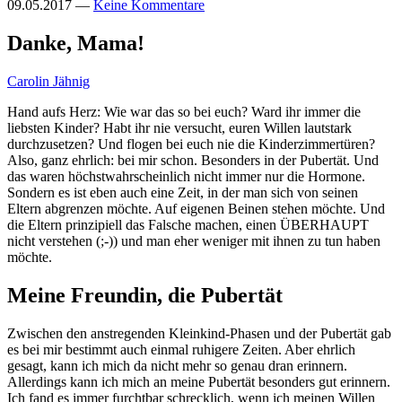
09.05.2017
—
Keine Kommentare
Danke, Mama!
Carolin Jähnig
Hand aufs Herz: Wie war das so bei euch? Ward ihr immer die
liebsten Kinder? Habt ihr nie versucht, euren Willen lautstark
durchzusetzen? Und flogen bei euch nie die Kinderzimmertüren?
Also, ganz ehrlich: bei mir schon. Besonders in der Pubertät. Und
das waren höchstwahrscheinlich nicht immer nur die Hormone.
Sondern es ist eben auch eine Zeit, in der man sich von seinen
Eltern abgrenzen möchte. Auf eigenen Beinen stehen möchte. Und
die Eltern prinzipiell das Falsche machen, einen ÜBERHAUPT
nicht verstehen (;-)) und man eher weniger mit ihnen zu tun haben
möchte.
Meine Freundin, die Pubertät
Zwischen den anstregenden Kleinkind-Phasen und der Pubertät gab
es bei mir bestimmt auch einmal ruhigere Zeiten. Aber ehrlich
gesagt, kann ich mich da nicht mehr so genau dran erinnern.
Allerdings kann ich mich an meine Pubertät besonders gut erinnern.
Ich fand es immer furchtbar schrecklich, wenn ich meinen Willen