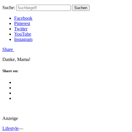
Skip
Hauptstadtmutti
Schließen
Search
Schließen
Suche:
Suchen
to
Form
content
Facebook
Pinterest
Twitter
YouTube
Instagram
Menü
Share
Danke, Mama!
Schließen
Share on:
Facebook
Twitter
Pinterest
Google
Plus
Anzeige
Lifestyle
—