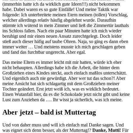
(immerhin hatte ich da wirklich gute Ideen!!!) nicht bekommen
habe. Dabei waren es so gute Einfälle! Und meine Taktik war
folgende: Ich unterbreitete meinen Etern meinen (tollen) Vorschlag,
welcher allerdings relativ häufig abgelehnt wurde. Daraufhin
stürmte ich wütend in mein Zimmer und ließ die Zimmertür lauthals
ins Schloss fallen. Nach ein paar Minuten hatte ich mich wieder
beruhigt und mir einen neuen Ansatz zurechtgelegt. Doch leider
stieß auch dieser häfig auf taube Ohren. Naja, so ging es dann eben
immer weiter … Und meistens musste ich mich geschlagen geben
und fand das furchtbar ungerecht. Aber egal.
Das meine Eltern es immer leicht mit mir hatten, würde ich eher
nicht behaupten. Allerdings habe ich die Arbeit, die hinter dem
Großziehen eines Kindes steckt, auch einfach maßlos unterschätzt.
Und eigenlich auch nie gewürdigt. Aber wer tut das schon?! Aber
meine Ansicht hat sich schlagartig mit dem Großziehen meiner
Tochter geändert. Erst jetzt weiß ich, was es wirklich bedeutet.
Einen Wutanfall hier, da es die Schokolade jetzt nicht gibt und keine
Lust zum Anziehen da …. Ihr wisst ja sicherlich, was ich meine.
Aber jetzt – bald ist Muttertag
Und von daher muss und will ich einfach mal Danke sagen. Und
was eignet sich denn besser, als der Muttertag!?
Danke, Mutti!
Für