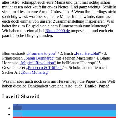
alles! Also, schnappt euch eure Mama und geht mal richtig schön
mit ihr essen oder kauft ihr etwas Nettes. Und ganz wichtig: Schließt
sie einmal fest in eure Arme! Unbezahlbar! Wenn ihr allerdings nicht
so richtig wisst, worüber sich eure Mutter freuen würde, dann lasst
euch doch einmal von unserer Zusammenstellung inspierieren. Was
haltet ihr zum Beispiel von einem Blumenstrauß zum Muttertag?
Wir haben uns einmal bei
Blume2000.de
umgeschaut und euch ein
paar hübsche Dinge gefunden:
Blumenstrauß
„From me to you“
/ 2. Buch
„Frau Herzblut“
/ 3.
Pfingstrosen
„Sarah Bernhardt“
mit 4 feinen Macarons / 4. Blaue
Hortensie
„Magical Revolution“
im hellblauen Übertopf / 5.
Geschenkeset
„Prosecco & Trüffel“
/ 6. Schokoladentorte nach
Sacher Art
„Zum Muttertag“
Was mir aber auch noch sehr am Herzen liegt: die Papas dieser Welt
haben dieselbe Dankbarkeit verdient. Also, auch:
Danke, Papa!
Love it? Share it!