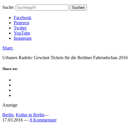
Skip
Hauptstadtmutti
Schließen
Search
Schließen
Suche:
Suchen
to
Form
content
Facebook
Pinterest
Twitter
YouTube
Instagram
Menü
Share
Urbanes Radeln: Gewinnt Tickets für die Berliner Fahrradschau 2016
Schließen
Share on:
Facebook
Twitter
Pinterest
Google
Plus
Anzeige
Berlin
,
Kultur in Berlin
—
17.03.2016
—
8 Kommentare