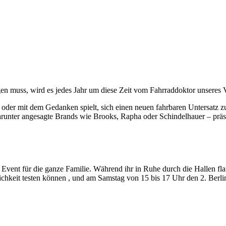
n muss, wird es jedes Jahr um diese Zeit vom Fahrraddoktor unseres V
te oder mit dem Gedanken spielt, sich einen neuen fahrbaren Untersat
arunter angesagte Brands wie Brooks, Rapha oder Schindelhauer – präse
n Event für die ganze Familie. Während ihr in Ruhe durch die Hallen fl
lichkeit testen können , und am Samstag von 15 bis 17 Uhr den 2. Berli