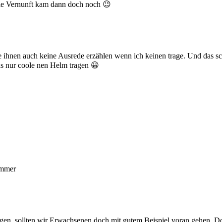
 die Vernunft kam dann doch noch 😉
ihnen auch keine Ausrede erzählen wenn ich keinen trage. Und das sch
as nur coole nen Helm tragen 😀
immer
ragen, sollten wir Erwachsenen doch mit gutem Beispiel voran gehen. 