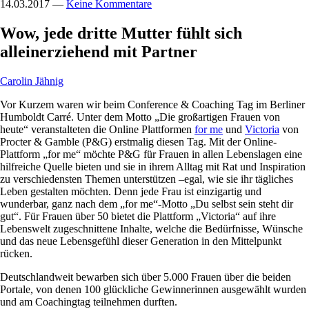
14.03.2017
—
Keine Kommentare
Wow, jede dritte Mutter fühlt sich
alleinerziehend mit Partner
Carolin Jähnig
Vor Kurzem waren wir beim Conference & Coaching Tag im Berliner
Humboldt Carré. Unter dem Motto „Die großartigen Frauen von
heute“ veranstalteten die Online Plattformen
for me
und
Victoria
von
Procter & Gamble (P&G) erstmalig diesen Tag. Mit der Online-
Plattform „for me“ möchte P&G für Frauen in allen Lebenslagen eine
hilfreiche Quelle bieten und sie in ihrem Alltag mit Rat und Inspiration
zu verschiedensten Themen unterstützen –egal, wie sie ihr tägliches
Leben gestalten möchten. Denn jede Frau ist einzigartig und
wunderbar, ganz nach dem „for me“-Motto „Du selbst sein steht dir
gut“. Für Frauen über 50 bietet die Plattform „Victoria“ auf ihre
Lebenswelt zugeschnittene Inhalte, welche die Bedürfnisse, Wünsche
und das neue Lebensgefühl dieser Generation in den Mittelpunkt
rücken.
Deutschlandweit bewarben sich über 5.000 Frauen über die beiden
Portale, von denen 100 glückliche Gewinnerinnen ausgewählt wurden
und am Coachingtag teilnehmen durften.