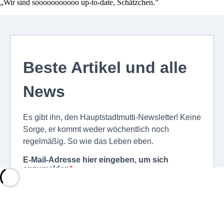
„Wir sind sooooooooooo up-to-date, Schätzchen.”
Schließen