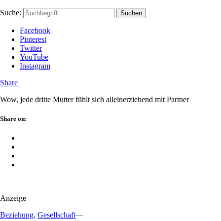
Skip
Hauptstadtmutti
Schließen
Search
Schließen
Suche:
Suchen
to
Form
content
Facebook
Pinterest
Twitter
YouTube
Instagram
Menü
Share
Wow, jede dritte Mutter fühlt sich alleinerziehend mit Partner
Schließen
Share on:
Facebook
Twitter
Pinterest
Google
Plus
Anzeige
Beziehung
,
Gesellschaft
—