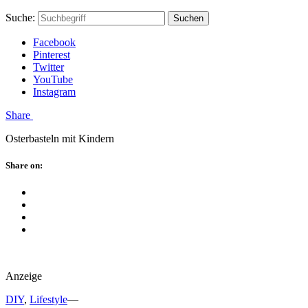
Skip
Hauptstadtmutti
Schließen
Search
Schließen
Suche:
Suchen
to
Form
content
Facebook
Pinterest
Twitter
YouTube
Instagram
Menü
Share
Osterbasteln mit Kindern
Schließen
Share on:
Facebook
Twitter
Pinterest
Google
Plus
Anzeige
DIY
,
Lifestyle
—