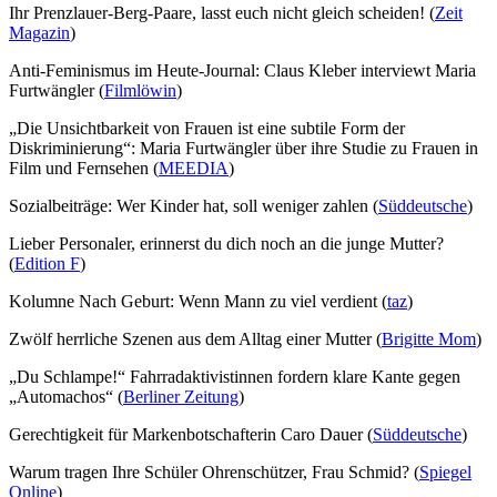
Ihr Prenzlauer-Berg-Paare, lasst euch nicht gleich scheiden! (
Zeit
Magazin
)
Anti-Feminismus im Heute-Journal: Claus Kleber interviewt Maria
Furtwängler (
Filmlöwin
)
„Die Unsichtbarkeit von Frauen ist eine subtile Form der
Diskriminierung“: Maria Furtwängler über ihre Studie zu Frauen in
Film und Fernsehen (
MEEDIA
)
Sozialbeiträge: Wer Kinder hat, soll weniger zahlen (
Süddeutsche
)
Lieber Personaler, erinnerst du dich noch an die junge Mutter?
(
Edition F
)
Kolumne Nach Geburt: Wenn Mann zu viel verdient (
taz
)
Zwölf herrliche Szenen aus dem Alltag einer Mutter (
Brigitte Mom
)
„Du Schlampe!“ Fahrradaktivistinnen fordern klare Kante gegen
„Automachos“ (
Berliner Zeitung
)
Gerechtigkeit für Markenbotschafterin Caro Dauer (
Süddeutsche
)
Warum tragen Ihre Schüler Ohrenschützer, Frau Schmid? (
Spiegel
Online
)