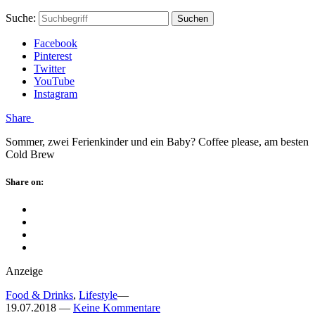
Skip
Hauptstadtmutti
Schließen
Search
Schließen
Suche:
Suchen
to
Form
content
Facebook
Pinterest
Twitter
YouTube
Instagram
Menü
Share
Sommer, zwei Ferienkinder und ein Baby? Coffee please, am besten
Cold Brew
Schließen
Share on:
Facebook
Twitter
Pinterest
Google
Plus
Anzeige
Food & Drinks
,
Lifestyle
—
19.07.2018
—
Keine Kommentare