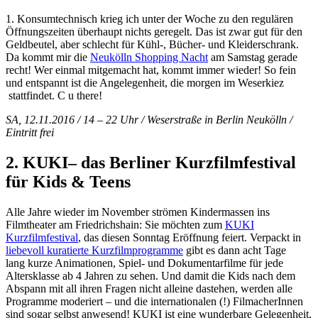
1. Konsumtechnisch krieg ich unter der Woche zu den regulären
Öffnungszeiten überhaupt nichts geregelt. Das ist zwar gut für den
Geldbeutel, aber schlecht für Kühl-, Bücher- und Kleiderschrank.
Da kommt mir die
Neukölln Shopping Nacht
am Samstag gerade
recht! Wer einmal mitgemacht hat, kommt immer wieder! So fein
und entspannt ist die Angelegenheit, die morgen im Weserkiez
stattfindet. C u there!
SA, 12.11.2016 / 14 – 22 Uhr / Weserstraße in Berlin Neukölln /
Eintritt frei
2. KUKI– das Berliner Kurzfilmfestival
für Kids & Teens
Alle Jahre wieder im November strömen Kindermassen ins
Filmtheater am Friedrichshain: Sie möchten zum
KUKI
Kurzfilmfestival
, das diesen Sonntag Eröffnung feiert. Verpackt in
liebevoll kuratierte Kurzfilmprogramme
gibt es dann acht Tage
lang kurze Animationen, Spiel- und Dokumentarfilme für jede
Altersklasse ab 4 Jahren zu sehen. Und damit die Kids nach dem
Abspann mit all ihren Fragen nicht alleine dastehen, werden alle
Programme moderiert – und die internationalen (!) FilmacherInnen
sind sogar selbst anwesend! KUKI ist eine wunderbare Gelegenheit,