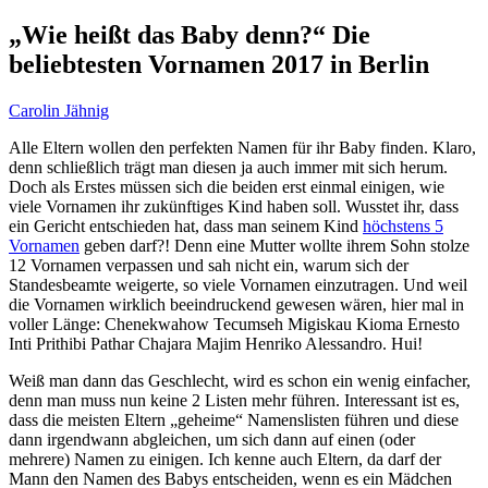
„Wie heißt das Baby denn?“ Die
beliebtesten Vornamen 2017 in Berlin
Carolin Jähnig
Alle Eltern wollen den perfekten Namen für ihr Baby finden. Klaro,
denn schließlich trägt man diesen ja auch immer mit sich herum.
Doch als Erstes müssen sich die beiden erst einmal einigen, wie
viele Vornamen ihr zukünftiges Kind haben soll. Wusstet ihr, dass
ein Gericht entschieden hat, dass man seinem Kind
höchstens 5
Vornamen
geben darf?! Denn eine Mutter wollte ihrem Sohn stolze
12 Vornamen verpassen und sah nicht ein, warum sich der
Standesbeamte weigerte, so viele Vornamen einzutragen. Und weil
die Vornamen wirklich beeindruckend gewesen wären, hier mal in
voller Länge: Chenekwahow Tecumseh Migiskau Kioma Ernesto
Inti Prithibi Pathar Chajara Majim Henriko Alessandro. Hui!
Weiß man dann das Geschlecht, wird es schon ein wenig einfacher,
denn man muss nun keine 2 Listen mehr führen. Interessant ist es,
dass die meisten Eltern „geheime“ Namenslisten führen und diese
dann irgendwann abgleichen, um sich dann auf einen (oder
mehrere) Namen zu einigen. Ich kenne auch Eltern, da darf der
Mann den Namen des Babys entscheiden, wenn es ein Mädchen