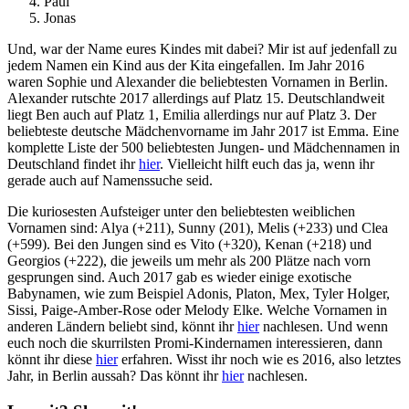
Paul
Jonas
Und, war der Name eures Kindes mit dabei? Mir ist auf jedenfall zu
jedem Namen ein Kind aus der Kita eingefallen. Im Jahr 2016
waren Sophie und Alexander die beliebtesten Vornamen in Berlin.
Alexander rutschte 2017 allerdings auf Platz 15. Deutschlandweit
liegt Ben auch auf Platz 1, Emilia allerdings nur auf Platz 3. Der
beliebteste deutsche Mädchenvorname im Jahr 2017 ist Emma. Eine
komplette Liste der 500 beliebtesten Jungen- und Mädchennamen in
Deutschland findet ihr
hier
. Vielleicht hilft euch das ja, wenn ihr
gerade auch auf Namenssuche seid.
Die kuriosesten Aufsteiger unter den beliebtesten weiblichen
Vornamen sind: Alya (+211), Sunny (201), Melis (+233) und Clea
(+599). Bei den Jungen sind es Vito (+320), Kenan (+218) und
Georgios (+222), die jeweils um mehr als 200 Plätze nach vorn
gesprungen sind. Auch 2017 gab es wieder einige exotische
Babynamen, wie zum Beispiel Adonis, Platon, Mex, Tyler Holger,
Sissi, Paige-Amber-Rose oder Melody Elke. Welche Vornamen in
anderen Ländern beliebt sind, könnt ihr
hier
nachlesen. Und wenn
euch noch die skurrilsten Promi-Kindernamen interessieren, dann
könnt ihr diese
hier
erfahren. Wisst ihr noch wie es 2016, also letztes
Jahr, in Berlin aussah? Das könnt ihr
hier
nachlesen.