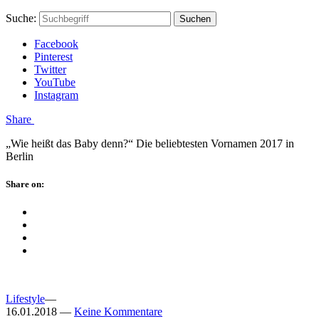
Skip
Hauptstadtmutti
Schließen
Search
Schließen
Suche:
Suchen
to
Form
content
Facebook
Pinterest
Twitter
YouTube
Instagram
Menü
Share
„Wie heißt das Baby denn?“ Die beliebtesten Vornamen 2017 in
Berlin
Schließen
Share on:
Facebook
Twitter
Pinterest
Google
Plus
Lifestyle
—
16.01.2018
—
Keine Kommentare