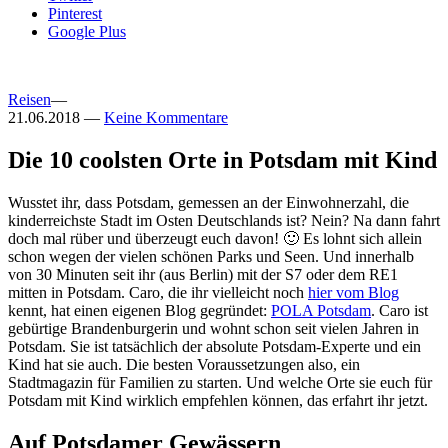
Pinterest
Google Plus
Reisen
—
21.06.2018
—
Keine Kommentare
Die 10 coolsten Orte in Potsdam mit Kind
Wusstet ihr, dass Potsdam, gemessen an der Einwohnerzahl, die
kinderreichste Stadt im Osten Deutschlands ist? Nein? Na dann fahrt
doch mal rüber und überzeugt euch davon! 🙂 Es lohnt sich allein
schon wegen der vielen schönen Parks und Seen. Und innerhalb
von 30 Minuten seit ihr (aus Berlin) mit der S7 oder dem RE1
mitten in Potsdam. Caro, die ihr vielleicht noch
hier vom Blog
kennt, hat einen eigenen Blog gegründet:
POLA Potsdam
. Caro ist
gebürtige Brandenburgerin und wohnt schon seit vielen Jahren in
Potsdam. Sie ist tatsächlich der absolute Potsdam-Experte und ein
Kind hat sie auch. Die besten Voraussetzungen also, ein
Stadtmagazin für Familien zu starten. Und welche Orte sie euch für
Potsdam mit Kind wirklich empfehlen können, das erfahrt ihr jetzt.
Auf Potsdamer Gewässern