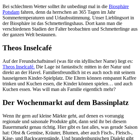
Bei schlechtem Wetter solltet ihr unbedingt mal in die
Biosphäre
Potsdam
fahren, denn da herrschen an 365 Tagen im Jahr
Sommertemperaturen und Urlaubsstimmung. Unser Lieblingsort in
der Biosphäre ist das Schmetterlingshaus. Dort kann man die
verschiedenen Stadien der Falter beobachten und Schmetterlinge aus
der ganzen Welt bestaunen.
Theos Inselcafé
Auf der Freundschaftsinsel (was für ein idyllischer Name) liegt es:
Theos Inselcafé.
Die Lage ist fantastisch: mitten in der Natur und
direkt an der Havel. Familienfreundlich ist es auch noch mit seinem
hauseigenen Kinder-Spielplatz. Die Eltern können entspannt Kaffee
trinken und Kuchen essen, die Kinder können spielen… und auch
Kuchen essen. Was will man als Familie eigentlich mehr?
Der Wochenmarkt auf dem Bassinplatz
Wenn ihr gern auf kleine Märkte geht, auf denen es vorrangig
regionale und saisonale Produkte gibt, dann seid ihr bei diesem
Bauernmarkt genau richtig. Hier gibt es fast alles, was gerade Saison
hat: Obst & Gemüse, Kräuter, Blumen, aber auch Fisch-, Fleisch-,
Käse- und Backwarenstände. Und brandenburgischen Dialekt gibt