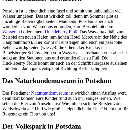
Potsdam ist ja eigentlich eine Insel und somit von unheimlich viel
Wasser umgeben. Das ist wirklich toll, denn im Sommer gibt es
unzählige Bademöglichkeiten. Man kann Potsdam aber auch
wunderbar vom Wasser aus erkunden, zum Beispiel mit dem
Wassertaxi
oder einem
Huckleberry Floß
. Das Wassertaxi hält zum
Beispiel am neuen Hafen (am hohen Hotel Mercure in der Nähe des
Hauptbahnhofs). Hier könnt ihr einsteigen und euch ein paar tolle
Sehenswürdigkeiten (wie z.B. die Glienicker Brücke, das
Babelsberger Schloss, etc.) vom Wasser aus anschauen oder aber ihr
steigt an den Stationen aus und erkundet alles zu Fuß. Die
Huckleberry Flöße könnt ihr euch an der Schiffbauergasse ausleihen
und damit dann ganz entspannt Richtung Berlin schippern.
Das Naturkundemuseum in Potsdam
Das Potsdamer
Naturkundemuseum
ist wirklich einen Ausflug wert,
denn dort können eure Kinder (und auch ihr) einiges lernen. Wie
sehen die Eier von Amseln aus? Wie fühlen sich die Borsten vom
Wildschwein an? Und wie groß ist eigentlich ein Elch? Nicht nur für
Regentage ein Tipp von uns!
Der Volkspark in Potsdam