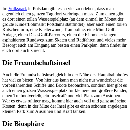
Im
Volkspark
in Potsdam gibt es so viel zu erleben, dass man
eigentlich einen ganzen Tag dort verbringen muss. Zum einen gibt
es dort einen tollen Wasserspielplatz (an dem einmal im Monat der
größte Kinderflohmarkt Potsdams stattfindet), aber auch einen tollen
Rutschenturm, eine Kletterwand, Trampoline, eine Mini-Golf-
Anlage, einen Disc-Golf-Parcours, einen die Kilometer langen
asphaltierten Rundweg zum Skaten und Radfahren und vieles mehr.
Besorgt euch am Eingang am besten einen Parkplan, dann findet ihr
euch dort auch zurecht.
Die Freundschaftsinsel
Auch die Freundschaftsinsel gleich in der Nähe des Hauptbahnhofes
hat viel zu bieten. Von hier aus kann man nicht nur wunderbar die
vorbeifahrenden Schiffe und Boote beobachten, sondern hier gibt es
auch einen großen Wasserspielplatz für kleinere und größere Kinder,
einen Tretbootverleih, ein Inselcafé und viel Platz zum Austoben.
Wer es etwas ruhiger mag, kommt hier auch voll und ganz auf seine
Kosten, denn in der Mitte der Insel gibt es einen schönen angelegten
kleinen Park zum Ausruhen und Kraft tanken.
Die Biosphäre